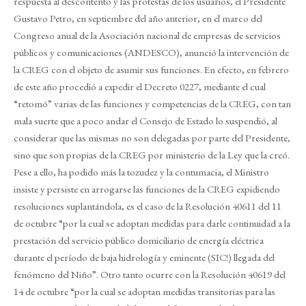
respuesta al descontento y las protestas de los usuarios, el Presidente
Gustavo Petro, en septiembre del año anterior, en el marco del
Congreso anual de la Asociación nacional de empresas de servicios
públicos y comunicaciones (ANDESCO), anunció la intervención de
la CREG con el objeto de asumir sus funciones. En efecto, en febrero
de este año procedió a expedir el Decreto 0227, mediante el cual
“retomó” varias de las funciones y competencias de la CREG, con tan
mala suerte que a poco andar el Consejo de Estado lo suspendió, al
considerar que las mismas no son delegadas por parte del Presidente,
sino que son propias de la CREG por ministerio de la Ley que la creó.
Pese a ello, ha podido más la tozudez y la contumacia, el Ministro
insiste y persiste en arrogarse las funciones de la CREG expidiendo
resoluciones suplantándola, es el caso de la Resolución 40611 del 11
de octubre “por la cual se adoptan medidas para darle continuidad a la
prestación del servicio público domiciliario de energía eléctrica
durante el período de baja hidrología y eminente (SIC!) llegada del
fenómeno del Niño”. Otro tanto ocurre con la Resolución 40619 del
14 de octubre “por la cual se adoptan medidas transitorias para las