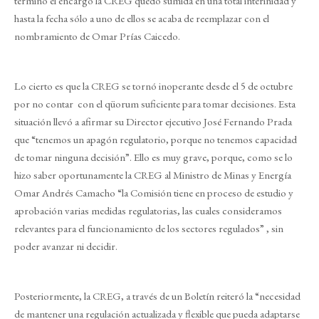
terminó el encargo la CREG quedó sumida en una total interinidad y
hasta la fecha sólo a uno de ellos se acaba de reemplazar con el
nombramiento de Omar Prías Caicedo.
Lo cierto es que la CREG se tornó inoperante desde el 5 de octubre
por no contar con el qüorum suficiente para tomar decisiones. Esta
situación llevó a afirmar su Director ejecutivo José Fernando Prada
que “tenemos un apagón regulatorio, porque no tenemos capacidad
de tomar ninguna decisión”. Ello es muy grave, porque, como se lo
hizo saber oportunamente la CREG al Ministro de Minas y Energía
Omar Andrés Camacho “la Comisión tiene en proceso de estudio y
aprobación varias medidas regulatorias, las cuales consideramos
relevantes para el funcionamiento de los sectores regulados” , sin
poder avanzar ni decidir.
Posteriormente, la CREG, a través de un Boletín reiteró la “necesidad
de mantener una regulación actualizada y flexible que pueda adaptarse