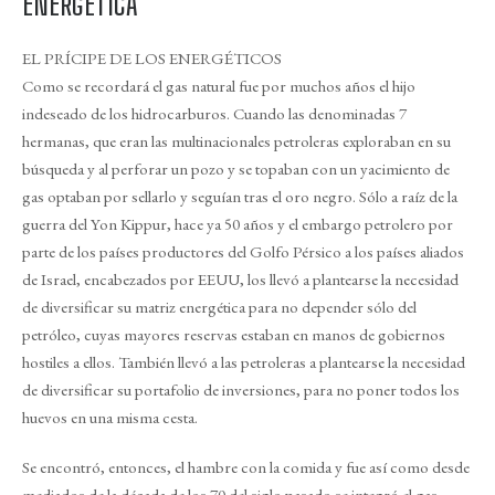
ENERGÉTICA
EL PRÍCIPE DE LOS ENERGÉTICOS
Como se recordará el gas natural fue por muchos años el hijo
indeseado de los hidrocarburos. Cuando las denominadas 7
hermanas, que eran las multinacionales petroleras exploraban en su
búsqueda y al perforar un pozo y se topaban con un yacimiento de
gas optaban por sellarlo y seguían tras el oro negro. Sólo a raíz de la
guerra del Yon Kippur, hace ya 50 años y el embargo petrolero por
parte de los países productores del Golfo Pérsico a los países aliados
de Israel, encabezados por EEUU, los llevó a plantearse la necesidad
de diversificar su matriz energética para no depender sólo del
petróleo, cuyas mayores reservas estaban en manos de gobiernos
hostiles a ellos. También llevó a las petroleras a plantearse la necesidad
de diversificar su portafolio de inversiones, para no poner todos los
huevos en una misma cesta.
Se encontró, entonces, el hambre con la comida y fue así como desde
mediados de la década de los 70 del siglo pasado se integró el gas