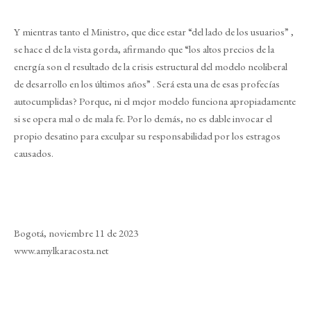
Y mientras tanto el Ministro, que dice estar “del lado de los usuarios” ,
se hace el de la vista gorda, afirmando que “los altos precios de la
energía son el resultado de la crisis estructural del modelo neoliberal
de desarrollo en los últimos años” . Será esta una de esas profecías
autocumplidas? Porque, ni el mejor modelo funciona apropiadamente
si se opera mal o de mala fe. Por lo demás, no es dable invocar el
propio desatino para exculpar su responsabilidad por los estragos
causados.
Bogotá, noviembre 11 de 2023
www.amylkaracosta.net