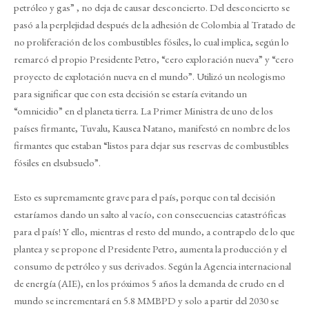
petróleo y gas” , no deja de causar desconcierto. Del desconcierto se
pasó a la perplejidad después de la adhesión de Colombia al Tratado de
no proliferación de los combustibles fósiles, lo cual implica, según lo
remarcó el propio Presidente Petro, “cero exploración nueva” y “cero
proyecto de explotación nueva en el mundo”. Utilizó un neologismo
para significar que con esta decisión se estaría evitando un
“omnicidio” en el planeta tierra. La Primer Ministra de uno de los
países firmante, Tuvalu, Kausea Natano, manifestó en nombre de los
firmantes que estaban “listos para dejar sus reservas de combustibles
fósiles en elsubsuelo”.
Esto es supremamente grave para el país, porque con tal decisión
estaríamos dando un salto al vacío, con consecuencias catastróficas
para el país! Y ello, mientras el resto del mundo, a contrapelo de lo que
plantea y se propone el Presidente Petro, aumenta la producción y el
consumo de petróleo y sus derivados. Según la Agencia internacional
de energía (AIE), en los próximos 5 años la demanda de crudo en el
mundo se incrementará en 5.8 MMBPD y solo a partir del 2030 se