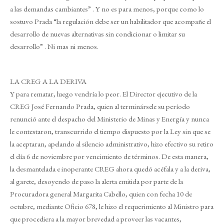
a las demandas cambiantes” . Y no es para menos, porque como lo
sostuvo Prada “la regulación debe ser un habilitador que acompañe el
desarrollo de nuevas alternativas sin condicionar o limitar su
desarrollo” . Ni mas ni menos.
LA CREG A LA DERIVA
Y para rematar, luego vendría lo peor. El Director ejecutivo de la
CREG José Fernando Prada, quien al terminársele su período
renunció ante el despacho del Ministerio de Minas y Energía y nunca
le contestaron, transcurrido el tiempo dispuesto por la Ley sin que se
la aceptaran, apelando al silencio administrativo, hizo efectivo su retiro
el día 6 de noviembre por vencimiento de términos. De esta manera,
la desmantelada e inoperante CREG ahora quedó acéfala y a la deriva,
al garete, desoyendo de paso la alerta emitida por parte de la
Procuradora general Margarita Cabello, quien con fecha 10 de
octubre, mediante Oficio 678, le hizo el requerimiento al Ministro para
que procediera a la mayor brevedad a proveer las vacantes,