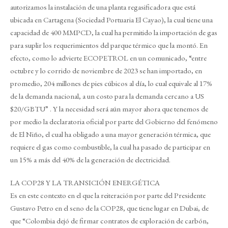
autorizamos la instalación de una planta regasificadora que está
ubicada en Cartagena (Sociedad Portuaria El Cayao), la cual tiene una
capacidad de 400 MMPCD, la cual ha permitido la importación de gas
para suplir los requerimientos del parque térmico que la montó. En
efecto, como lo advierte ECOPETROL en un comunicado, “entre
octubre y lo corrido de noviembre de 2023 se han importado, en
promedio, 204 millones de pies cúbicos al día, lo cual equivale al 17%
de la demanda nacional, a un costo para la demanda cercano a US
$20/GBTU” . Y la necesidad será aún mayor ahora que tenemos de
por medio la declaratoria oficial por parte del Gobierno del fenómeno
de El Niño, el cual ha obligado a una mayor generación térmica, que
requiere el gas como combustible, la cual ha pasado de participar en
un 15% a más del 40% de la generación de electricidad.
LA COP28 Y LA TRANSICIÓN ENERGÉTICA
Es en este contexto en el que la reiteración por parte del Presidente
Gustavo Petro en el seno de la COP28, que tiene lugar en Dubai, de
que “Colombia dejó de firmar contratos de exploración de carbón,