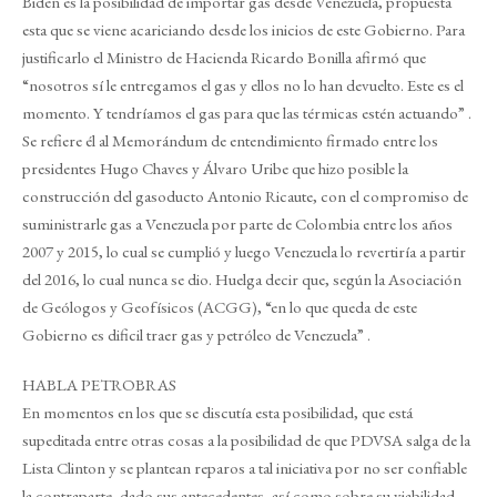
Biden es la posibilidad de importar gas desde Venezuela, propuesta
esta que se viene acariciando desde los inicios de este Gobierno. Para
justificarlo el Ministro de Hacienda Ricardo Bonilla afirmó que
“nosotros sí le entregamos el gas y ellos no lo han devuelto. Este es el
momento. Y tendríamos el gas para que las térmicas estén actuando” .
Se refiere él al Memorándum de entendimiento firmado entre los
presidentes Hugo Chaves y Álvaro Uribe que hizo posible la
construcción del gasoducto Antonio Ricaute, con el compromiso de
suministrarle gas a Venezuela por parte de Colombia entre los años
2007 y 2015, lo cual se cumplió y luego Venezuela lo revertiría a partir
del 2016, lo cual nunca se dio. Huelga decir que, según la Asociación
de Geólogos y Geofísicos (ACGG), “en lo que queda de este
Gobierno es dificil traer gas y petróleo de Venezuela” .
HABLA PETROBRAS
En momentos en los que se discutía esta posibilidad, que está
supeditada entre otras cosas a la posibilidad de que PDVSA salga de la
Lista Clinton y se plantean reparos a tal iniciativa por no ser confiable
la contraparte, dado sus antecedentes, así como sobre su viabilidad