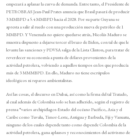
empezará a aplanar la curva de demanda. Entre tanto, el Presidente de
PETROBRAS Jean-Paul Prates anuncia que Brasil pasará de producir
3 MMBPD a 5.4 MMBPD hacia el 2028. Por su parte Guyana se
apresta a salir al ruedo con una producción nueva de petróleo de 1
MMBPD. Y Venezuela no quiere quedarse atrás, Nicolás Maduro se
muestra dispuesto a dejarse torcer el brazo de Biden, con tal de que le
levante las sanciones y PDVSA salga de la Lista Clinton, para tratar de
reverdecer su economía a punta de dólares provenientes de la
actividad petrolera, volviendo a aquellos tiempos en los que producía
más de 3 MMMBPD. En ello, Maduro no tiene escrúpulos
ideológicos ni reparos ambientalistas.
Así las cosas, el discurso en Dubai, así como la firma del tal Tratado,
al cual además de Colombia solo se han adherido, según el registro de
prensa “varios archipiélagos-Estado del océano Pacifico, Asia y el
Caribe como Tuvalu, Timor-Leste, Antigua y Barbuda, Fiji y Vanuatu,
ninguno de los cuales depende tanto como depende Colombia de la
actividad petrolera, gana aplausos y reconocimientos del activismo de