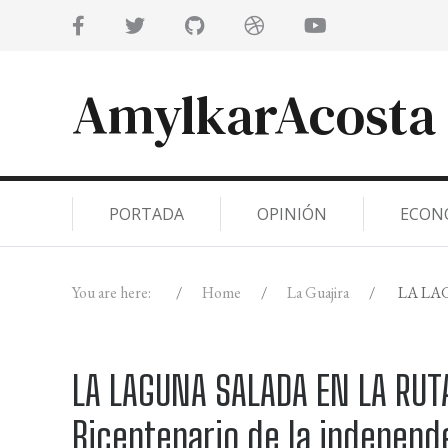
AmylkarAcosta
PORTADA
OPINIÓN
ECON
You are here:
Home
La Guajira
LA LAGU
LA LAGUNA SALADA EN LA RUTA
Bicentenario de la independ