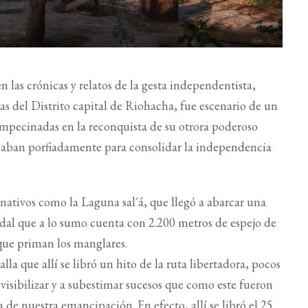
 las crónicas y relatos de la gesta independentista,
as del Distrito capital de Riohacha, fue escenario de un
 empecinadas en la reconquista de su otrora poderoso
chaban porfiadamente para consolidar la independencia
 nativos como la Laguna sal´á, que llegó a abarcar una
dal que a lo sumo cuenta con 2.200 metros de espejo de
que priman los manglares.
lla que allí se libró un hito de la ruta libertadora, pocos
visibilizar y a subestimar sucesos que como este fueron
 de nuestra emancipación. En efecto, allí se libró el 25