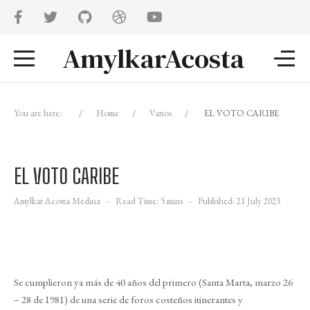
AmylkarAcosta
You are here:
Home
Varios
EL VOTO CARIBE
EL VOTO CARIBE
Amylkar Acosta Medina
Read Time: 5 mins
Published: 21 July 2023
Se cumplieron ya más de 40 años del primero (Santa Marta, marzo 26
– 28 de 1981) de una serie de foros costeños itinerantes y