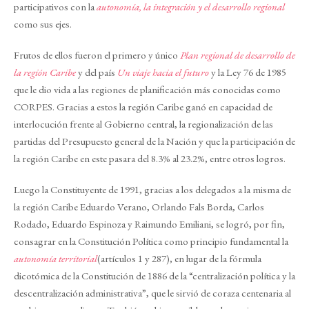
participativos con la
autonomía, la integración y el desarrollo regional
como sus ejes.
Frutos de ellos fueron el primero y único
Plan regional de desarrollo de
la región Caribe
y del país
Un viaje hacia el futuro
y la Ley 76 de 1985
que le dio vida a las regiones de planificación más conocidas como
CORPES. Gracias a estos la región Caribe ganó en capacidad de
interlocución frente al Gobierno central, la regionalización de las
partidas del Presupuesto general de la Nación y que la participación de
la región Caribe en este pasara del 8.3% al 23.2%, entre otros logros.
Luego la Constituyente de 1991, gracias a los delegados a la misma de
la región Caribe Eduardo Verano, Orlando Fals Borda, Carlos
Rodado, Eduardo Espinoza y Raimundo Emiliani, se logró, por fin,
consagrar en la Constitución Política como principio fundamental la
autonomía territorial
(artículos 1 y 287), en lugar de la fórmula
dicotómica de la Constitución de 1886 de la “centralización política y la
descentralización administrativa”, que le sirvió de coraza centenaria al