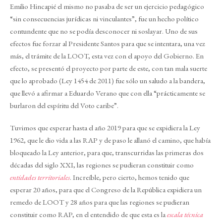
Emilio Hincapié el mismo no pasaba de ser un ejercicio pedagógico
“sin consecuencias jurídicas ni vinculantes”, fue un hecho político
contundente que no se podía desconocer ni soslayar. Uno de sus
efectos fue forzar al Presidente Santos para que se intentara, una vez
más, el trámite de la LOOT, esta vez con el apoyo del Gobierno. En
efecto, se presentó el proyecto por parte de este, con tan mala suerte
que lo aprobado (Ley 1454 de 2011) fue sólo un saludo a la bandera,
que llevó a afirmar a Eduardo Verano que con ella “prácticamente se
burlaron del espíritu del Voto caribe”.
Tuvimos que esperar hasta el año 2019 para que se expidiera la Ley
1962, que le dio vida a las RAP y de paso le allanó el camino, que había
bloqueado la Ley anterior, para que, transcurridas las primeras dos
décadas del siglo XXI, las regiones se pudieran constituir como
entidades territoriales
. Increíble, pero cierto, hemos tenido que
esperar 20 años, para que el Congreso de la República expidiera un
remedo de LOOT y 28 años para que las regiones se pudieran
constituir como RAP, en el entendido de que esta es la
escala técnica