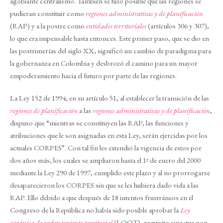
agobiante centralismo. También se hizo posible que las regiones se
pudieran constituir como
regiones administrativas y de planificación
(RAP) y a la postre como
entidades territoriales
(artículos 306 y 307),
lo que era impensable hasta entonces. Este primer paso, que se dio en
las postrimerías del siglo XX, significó un cambio de paradigma para
la gobernanza en Colombia y desbrozó el camino para un mayor
empoderamiento hacia el futuro por parte de las regiones.
La Ley 152 de 1994, en su artículo 51, al establecer la transición de las
regiones de planificación
a las
regiones administrativas y de planificación
,
dispuso que “mientras se constituyen las RAP, las funciones y
atribuciones que le son asignadas en esta Ley, serán ejercidas por los
actuales CORPES”. Con tal fin les extendió la vigencia de estos por
dos años más, los cuales se ampliaron hasta el 1º de enero del 2000
mediante la Ley 290 de 1997, cumplido este plazo y al no prorrogarse
desaparecieron los CORPES sin que se les hubiera dado vida a las
RAP. Ello debido a que después de 18 intentos frustráneos en el
Congreso de la República no había sido posible aprobar la
Ley
orgánica de ordenamiento territorial
(LOOT), requisito sine qua non