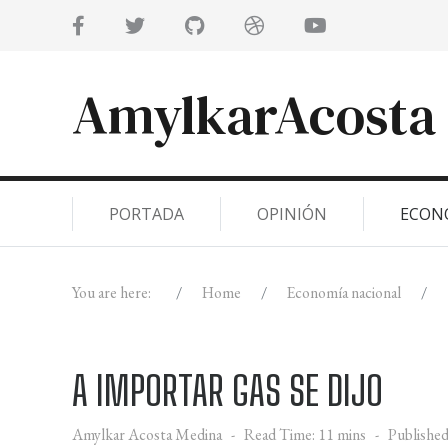
AmylkarAcosta
PORTADA
OPINIÓN
ECON
You are here:
Home
Economía nacional
A IMPORTAR GAS SE DIJO
Amylkar Acosta Medina
Read Time: 11 mins
Published