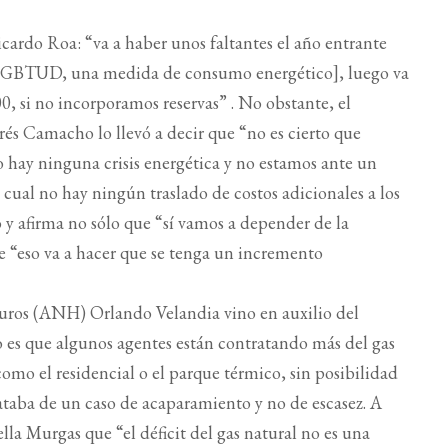
rdo Roa: “va a haber unos faltantes el año entrante
TU [GBTUD, una medida de consumo energético], luego va
00, si no incorporamos reservas” . No obstante, el
és Camacho lo llevó a decir que “no es cierto que
o hay ninguna crisis energética y no estamos ante un
cual no hay ningún traslado de costos adicionales a los
ho y afirma no sólo que “sí vamos a depender de la
e “eso va a hacer que se tenga un incremento
uros (ANH) Orlando Velandia vino en auxilio del
o es que algunos agentes están contratando más del gas
 como el residencial o el parque térmico, sin posibilidad
trataba de un caso de acaparamiento y no de escasez. A
la Murgas que “el déficit del gas natural no es una